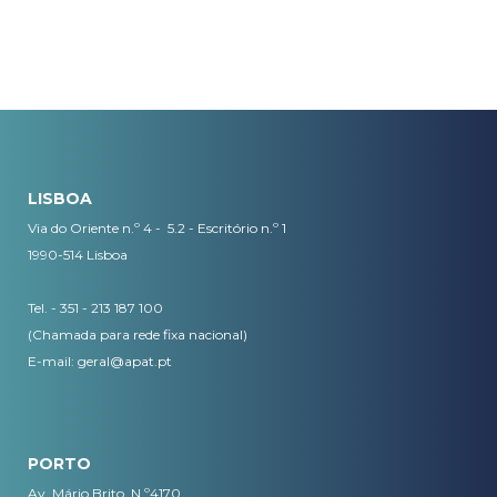
LISBOA
Via do Oriente n.º 4 - 5.2 - Escritório n.º 1
1990-514 Lisboa
Tel. - 351 - 213 187 100
(Chamada para rede fixa nacional)
E-mail:
geral@apat.pt
PORTO
Av. Mário Brito, N.º4170