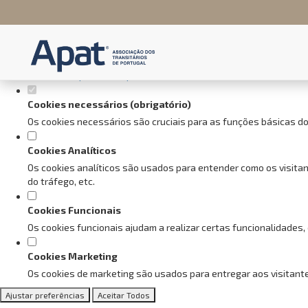
Defina as suas preferências de
Este website utiliza cookies estritamente necessários, analíticos e f
Consulte a nossa
política de privacidade e de Cookies
.
Cookies necessários (obrigatório)
Os cookies necessários são cruciais para as funções básicas do
Cookies Analíticos
Os cookies analíticos são usados para entender como os visitan
do tráfego, etc.
Cookies Funcionais
Os cookies funcionais ajudam a realizar certas funcionalidades,
Cookies Marketing
Os cookies de marketing são usados para entregar aos visitante
Ajustar preferências
Aceitar Todos