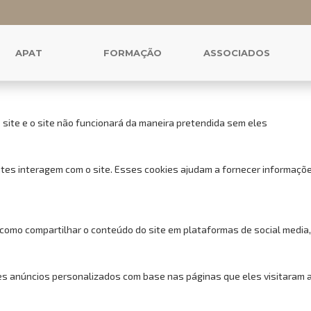
 cookies para este website.
uncionais, para lhe oferecer uma boa experiência de navegação e acess
APAT
FORMAÇÃO
ASSOCIADOS
 site e o site não funcionará da maneira pretendida sem eles
tes interagem com o site. Esses cookies ajudam a fornecer informações
 como compartilhar o conteúdo do site em plataformas de social media,
s anúncios personalizados com base nas páginas que eles visitaram ant