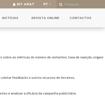
MY APAT
PT
o a todas as funcionalidades.
NOTÍCIAS
REVISTA ONLINE
CONTACTOS
 sobre as métricas do número de visitantes, taxa de rejeição, origem
 coletar feedbacks e outros recursos de terceiros.
es e analisar a eficácia da campanha publicitária.