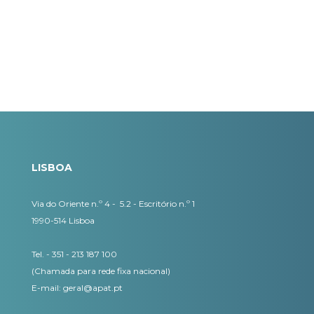
LISBOA
Via do Oriente n.º 4 - 5.2 - Escritório n.º 1
1990-514 Lisboa
Tel. - 351 - 213 187 100
(Chamada para rede fixa nacional)
E-mail:
geral@apat.pt