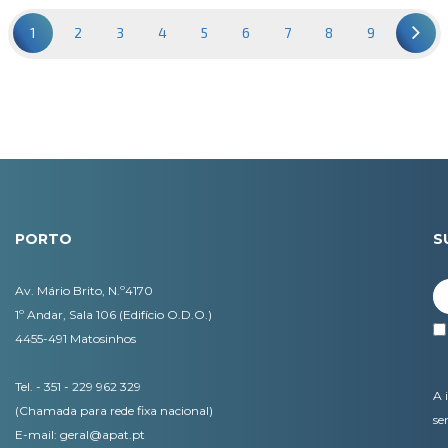
1
2
3
4
5
6
7
8
9
PORTO
S
Av. Mário Brito, N.º4170
1º Andar, Sala 106 (Edifício O.D.O.)
4455-491 Matosinhos
Tel. - 351 - 229 962 329
A 
(Chamada para rede fixa nacional)
se
E-mail:
geral@apat.pt