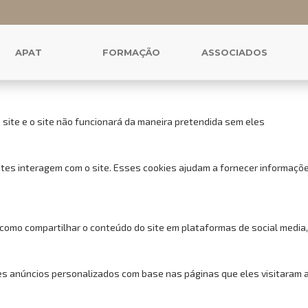
 cookies para este website.
uncionais, para lhe oferecer uma boa experiência de navegação e acess
APAT
FORMAÇÃO
ASSOCIADOS
 site e o site não funcionará da maneira pretendida sem eles
tes interagem com o site. Esses cookies ajudam a fornecer informações
 como compartilhar o conteúdo do site em plataformas de social media,
s anúncios personalizados com base nas páginas que eles visitaram ant