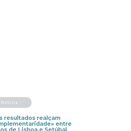
Notícia
s resultados realçam
mplementaridade» entre
tos de Lisboa e Setúbal