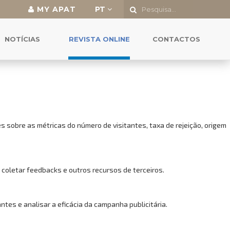
MY APAT
PT
o a todas as funcionalidades.
NOTÍCIAS
REVISTA ONLINE
CONTACTOS
 sobre as métricas do número de visitantes, taxa de rejeição, origem
 coletar feedbacks e outros recursos de terceiros.
es e analisar a eficácia da campanha publicitária.