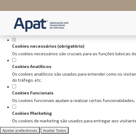
Defina as suas preferências de
Este website utiliza cookies estritamente necessários, analíticos e f
Consulte a nossa
política de privacidade e de Cookies
.
Cookies necessários (obrigatório)
Os cookies necessários são cruciais para as funções básicas do
Cookies Analíticos
Os cookies analíticos são usados para entender como os visitan
do tráfego, etc.
Cookies Funcionais
Os cookies funcionais ajudam a realizar certas funcionalidades,
Cookies Marketing
Os cookies de marketing são usados para entregar aos visitante
Ajustar preferências
Aceitar Todos