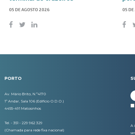
05 DE AGOSTO 2026
05 DE
PORTO
S
Av. Mário Brito, N.º4170
1º Andar, Sala 106 (Edifício O.D.O.)
4455-491 Matosinhos
Tel. - 351 - 229 962 329
A 
(Chamada para rede fixa nacional)
se