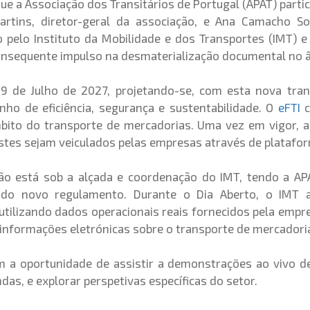
ue a Associação dos Transitários de Portugal (APAT) partic
artins, diretor-geral da associação, e Ana Camacho So
pelo Instituto da Mobilidade e dos Transportes (IMT) e 
onsequente impulso na desmaterialização documental no â
9 de Julho de 2027, projetando-se, com esta nova tran
nho de eficiência, segurança e sustentabilidade. O
eFTI
c
mbito do transporte de mercadorias. Uma vez em vigor, as
tes sejam veiculados pelas empresas através de plataform
o está sob a alçada e coordenação do IMT, tendo a APA
 do novo regulamento. Durante o Dia Aberto, o IMT a
, utilizando dados operacionais reais fornecidos pela em
e informações eletrónicas sobre o transporte de mercadori
m a oportunidade de assistir a demonstrações ao vivo de
as, e explorar perspetivas específicas do setor.