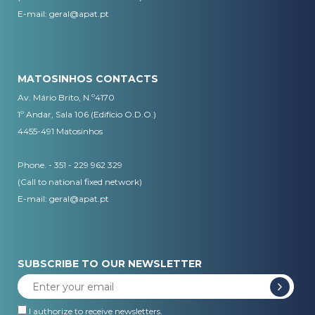
​E-mail:
geral@apat.pt
MATOSINHOS CONTACTS
Av. Mário Brito, N.º4170
1º Andar, Sala 106 (Edifício O.D.O.)
4455-491 Matosinhos
Phone. - 351 - 229 962 329
(Call to national fixed network)
E-mail:
geral@apat.pt
SUBSCRIBE TO OUR NEWSLETTER
I authorize to receive newsletters.