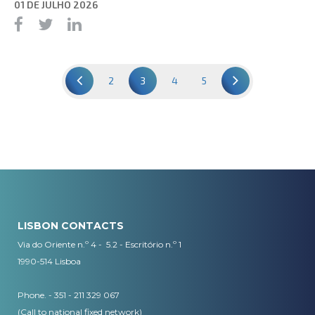
01 DE JULHO 2026
2
3
4
5
LISBON CONTACTS
Via do Oriente n.º 4 - 5.2 - Escritório n.º 1
1990-514 Lisboa
Phone. - 351 - 211 329 067
(Call to national fixed network)