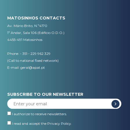
MATOSINHOS CONTACTS
Av. Mário Brito, N.º4170
1º Andar, Sala 106 (Edifício O.D.O.)
4455-491 Matosinhos
Phone. - 351 - 229 962 329
(Call to national fixed network)
E-mail:
geral@apat.pt
SUBSCRIBE TO OUR NEWSLETTER
I authorize to receive newsletters.
I read and accept the
Privacy Policy
.