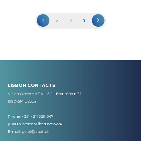
1
2
3
4
LISBON CONTACTS
Via do Oriente n.º 4 - 5.2 - Escritório n.º 1
1990-514 Lisboa
Phone. - 351 - 211 329 067
(Call to national fixed network)
​E-mail:
geral@apat.pt